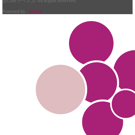
営Cafeラペスカ All Rights Reserved.
Powered by .
isotype
.
家のジェラート ６個入
あんぽ柿 1kg詰
金桃
桃ごこち