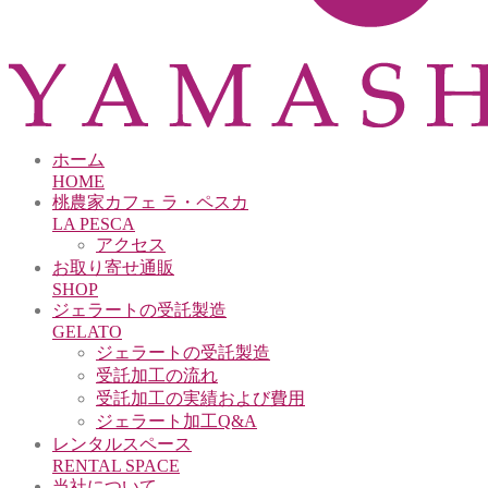
ホーム
HOME
桃農家カフェ ラ・ペスカ
LA PESCA
アクセス
お取り寄せ通販
SHOP
答用あんぽ柿 ８個入
「桃ごごち」８本入（70
ジェラートの受託製造
果汁入飲料）
GELATO
ジェラートの受託製造
受託加工の流れ
受託加工の実績および費用
ジェラート加工Q&A
レンタルスペース
RENTAL SPACE
当社について