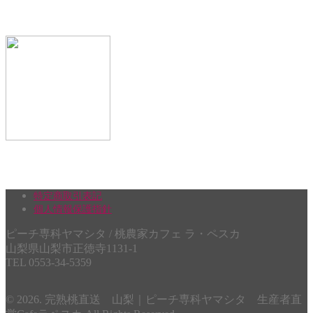
桃ごごち」８本入（70％桃
ベリーＡジュース 12本
汁入飲料）
（お得な段ボール箱入）
特定商取引表記
個人情報保護指針
種の桃の食べ比べジェラー
農家のジェラート ８個入
ピーチ専科ヤマシタ / 桃農家カフェ ラ・ペスカ
山梨県山梨市正徳寺1131-1
TEL 0553-34-5359
© 2026. 完熟桃直送 山梨｜ピーチ専科ヤマシタ 生産者直