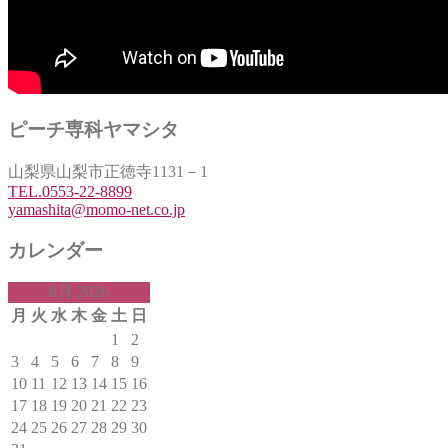
ピーチ専科ヤマシタ
山梨県山梨市正徳寺1131－1
TEL.0553-22-8899
yamashita@momo-net.co.jp
カレンダー
8月 2026
月
火
水
木
金
土
日
1
2
3
4
5
6
7
8
9
10
11
12
13
14
15
16
17
18
19
20
21
22
23
24
25
26
27
28
29
30