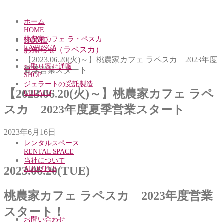
ホーム
HOME
桃農家カフェ ラ・ペスカ
HOME
LA PESCA
お知らせ（ラペスカ）
【2023.06.20(火)～】桃農家カフェ ラペスカ 2023年度
お取り寄せ通販
夏季営業スタート
SHOP
ジェラートの受託製造
【2023.06.20(火)～】桃農家カフェ ラペ
GELATO
スカ 2023年度夏季営業スタート
2023年6月16日
レンタルスペース
RENTAL SPACE
当社について
2023.06.20(TUE)
ABOUTUS
桃農家カフェ ラペスカ 2023年度営業
スタート！
お問い合わせ