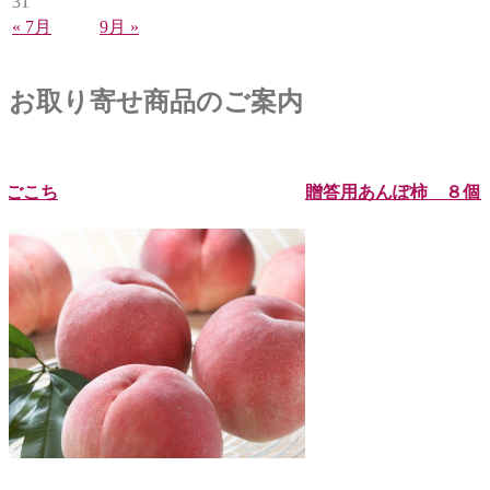
31
« 7月
9月 »
お取り寄せ商品のご案内
ごこち
贈答用あんぽ柿 ８個入