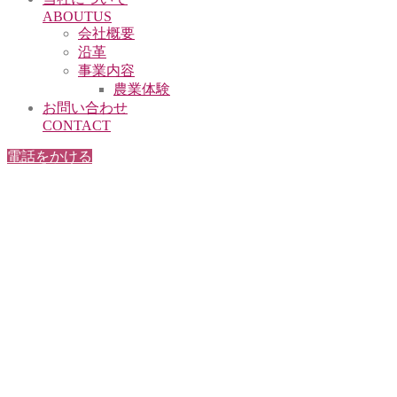
ABOUTUS
会社概要
沿革
事業内容
農業体験
お問い合わせ
リーＡジュース 12本入
6種の桃の食べ比べジェ
CONTACT
お得な段ボール箱入）
ト
電話をかける
家のジェラート ８個入
農家のジェラート ６個入