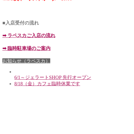
■入店受付の流れ
➡
ラペスカご入店の流れ
➡
臨時駐車場のご案内
お知らせ（ラペスカ）
6/1～ジェラートSHOP 先行オープン
8/18（金）カフェ臨時休業です