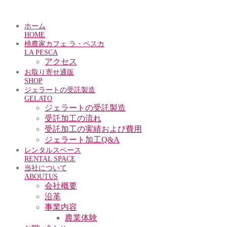
ホーム
HOME
桃農家カフェ ラ・ペスカ
LA PESCA
アクセス
お取り寄せ通販
SHOP
ジェラートの受託製造
GELATO
ジェラートの受託製造
受託加工の流れ
受託加工の実績および費用
ジェラート加工Q&A
レンタルスペース
RENTAL SPACE
当社について
ABOUTUS
会社概要
沿革
事業内容
農業体験