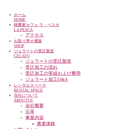
ホーム
HOME
桃農家カフェ ラ・ペスカ
LA PESCA
アクセス
お取り寄せ通販
SHOP
ジェラートの受託製造
GELATO
ジェラートの受託製造
受託加工の流れ
受託加工の実績および費用
ジェラート加工Q&A
レンタルスペース
RENTAL SPACE
当社について
ABOUTUS
会社概要
沿革
事業内容
農業体験