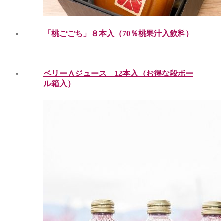
「桃ごごち」８本入（70％桃果汁入飲料）
ベリーＡジュース 12本入（お得な段ボー
ル箱入）