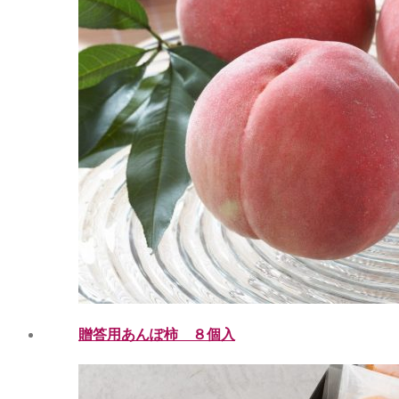
贈答用あんぽ柿 ８個入