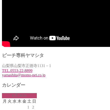
ピーチ専科ヤマシタ
山梨県山梨市正徳寺1131－1
TEL.0553-22-8899
yamashita@momo-net.co.jp
カレンダー
8月 2026
月
火
水
木
金
土
日
1
2