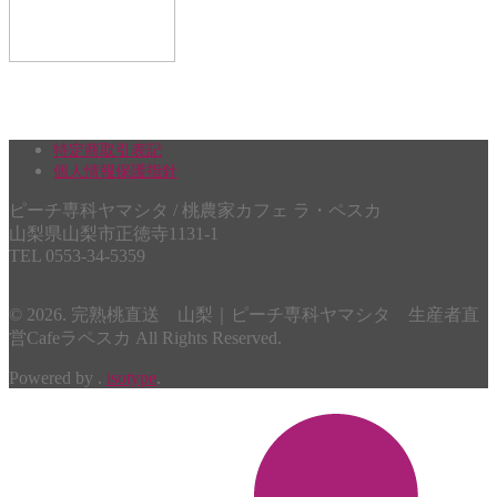
特定商取引表記
個人情報保護指針
ピーチ専科ヤマシタ / 桃農家カフェ ラ・ペスカ
山梨県山梨市正徳寺1131-1
TEL 0553-34-5359
© 2026. 完熟桃直送 山梨｜ピーチ専科ヤマシタ 生産者直
営Cafeラペスカ All Rights Reserved.
Powered by .
isotype
.