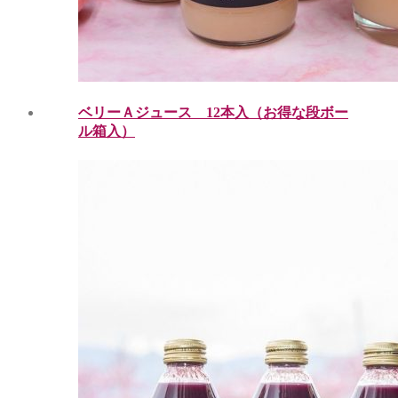
ベリーＡジュース 12本入（お得な段ボー
ル箱入）