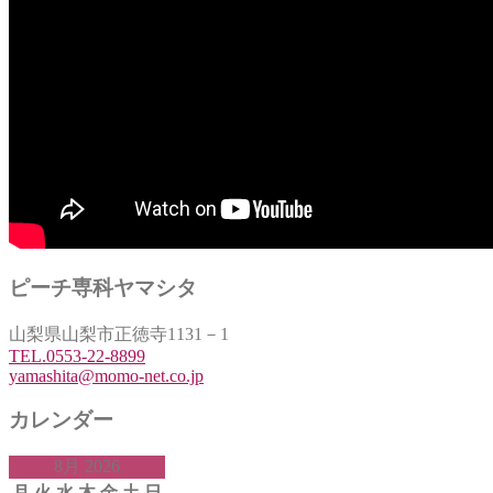
ピーチ専科ヤマシタ
山梨県山梨市正徳寺1131－1
TEL.0553-22-8899
yamashita@momo-net.co.jp
カレンダー
8月 2026
月
火
水
木
金
土
日