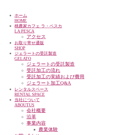
ホーム
HOME
桃農家カフェ ラ・ペスカ
LA PESCA
アクセス
お取り寄せ通販
SHOP
ジェラートの受託製造
GELATO
ジェラートの受託製造
受託加工の流れ
受託加工の実績および費用
ジェラート加工Q&A
レンタルスペース
RENTAL SPACE
当社について
ABOUTUS
会社概要
沿革
事業内容
農業体験