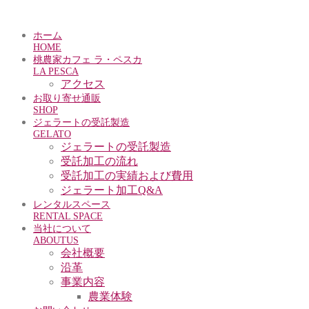
ホーム
HOME
桃農家カフェ ラ・ペスカ
LA PESCA
アクセス
お取り寄せ通販
SHOP
ジェラートの受託製造
GELATO
ジェラートの受託製造
受託加工の流れ
受託加工の実績および費用
ジェラート加工Q&A
レンタルスペース
RENTAL SPACE
当社について
ABOUTUS
会社概要
沿革
事業内容
農業体験