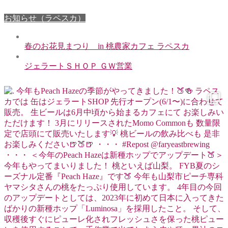
お知らせ（ラペスカ）
春のお花見まつり in 桃農家カフェ ラペスカ
ジェラートＳＨＯＰ ＧＷ営業