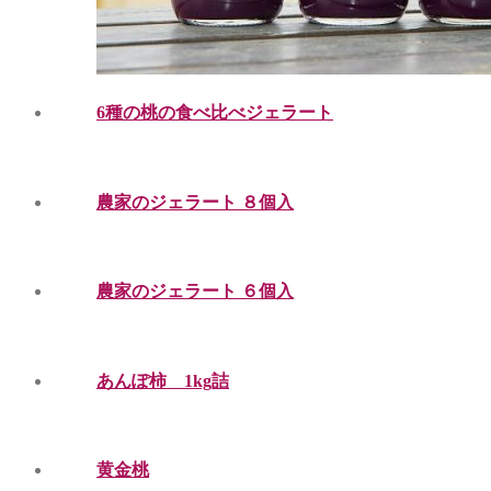
6種の桃の食べ比べジェラート
農家のジェラート ８個入
農家のジェラート ６個入
あんぽ柿 1kg詰
黄金桃