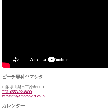
ピーチ専科ヤマシタ
山梨県山梨市正徳寺1131－1
TEL.0553-22-8899
yamashita@momo-net.co.jp
カレンダー