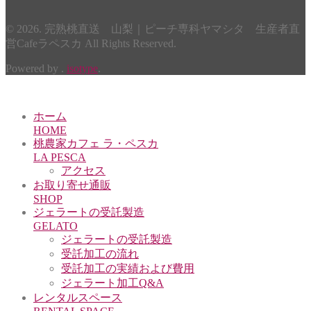
© 2026. 完熟桃直送 山梨｜ピーチ専科ヤマシタ 生産者直
営Cafeラペスカ All Rights Reserved.
Powered by .
isotype
.
ホーム
HOME
桃農家カフェ ラ・ペスカ
LA PESCA
アクセス
お取り寄せ通販
SHOP
ジェラートの受託製造
GELATO
ジェラートの受託製造
受託加工の流れ
受託加工の実績および費用
ジェラート加工Q&A
レンタルスペース