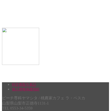
特定商取引表記
個人情報保護指針
ピーチ専科ヤマシタ / 桃農家カフェ ラ・ペスカ
山梨県山梨市正徳寺1131-1
TEL 0553-34-5359