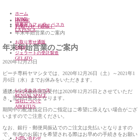
ホーム
HOME
HOME
桃農家カフェ ラ・ペスカ
お知らせ（通販）
LA PESCA
年末年始営業のご案内
お取り寄せ通販
年末年始営業のご案内
SHOP
ジェラートの受託製造
GELATO
2020年12月23日
ピーチ専科ヤマシタでは、2020年12月26日（土）～2021年1
月6日（水）までお休みをいただきます。
レンタルスペース
通販の年内最終発送受付は2020年12月25日とさせていただ
RENTAL SPACE
き、翌26日発送となります。
当社について
ABOUTUS
期間中の配達指定日のご指定はご希望に添えない場合がござ
いますのでご注意ください。
なお、銀行・郵便局振込でのご注文は先払いとなりますの
で、年内のお届けを希望される際はお早めの手続きをお願い
お問い合わせ