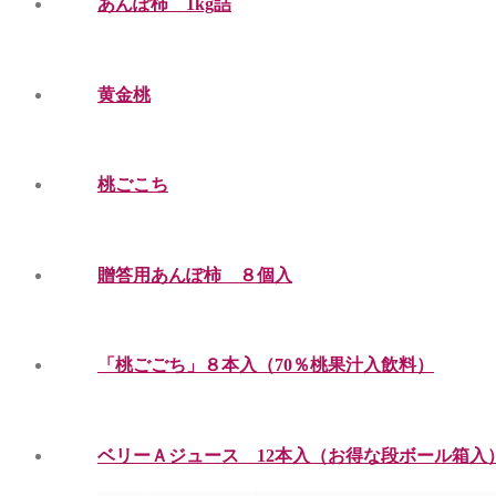
あんぽ柿 1kg詰
黄金桃
桃ごこち
贈答用あんぽ柿 ８個入
「桃ごごち」８本入（70％桃果汁入飲料）
ベリーＡジュース 12本入（お得な段ボール箱入