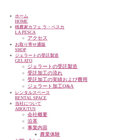
ホーム
HOME
桃農家カフェ ラ・ペスカ
LA PESCA
アクセス
お取り寄せ通販
SHOP
ジェラートの受託製造
GELATO
ジェラートの受託製造
受託加工の流れ
受託加工の実績および費用
ジェラート加工Q&A
レンタルスペース
RENTAL SPACE
当社について
ABOUTUS
会社概要
沿革
事業内容
農業体験