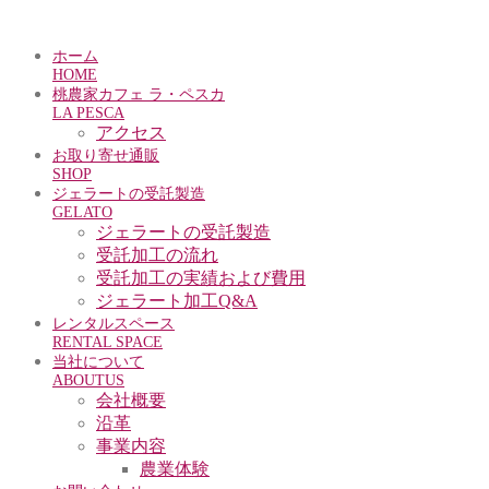
ホーム
HOME
桃農家カフェ ラ・ペスカ
LA PESCA
アクセス
お取り寄せ通販
SHOP
ジェラートの受託製造
GELATO
ジェラートの受託製造
受託加工の流れ
受託加工の実績および費用
ジェラート加工Q&A
レンタルスペース
RENTAL SPACE
当社について
ABOUTUS
会社概要
沿革
事業内容
農業体験