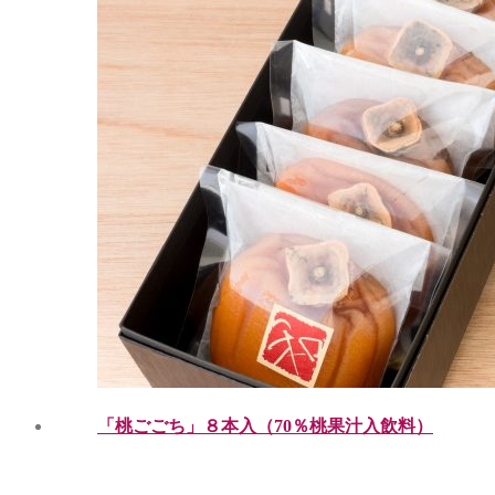
「桃ごごち」８本入（70％桃果汁入飲料）