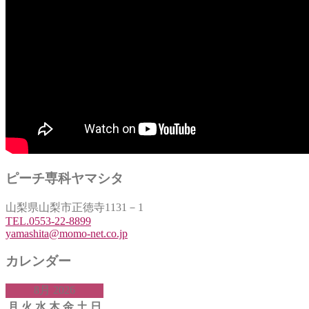
ピーチ専科ヤマシタ
山梨県山梨市正徳寺1131－1
TEL.0553-22-8899
yamashita@momo-net.co.jp
カレンダー
8月 2026
月
火
水
木
金
土
日