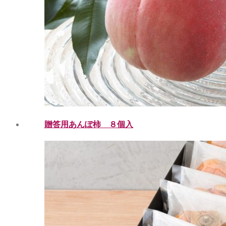
贈答用あんぽ柿 ８個入