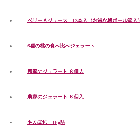
ベリーＡジュース 12本入（お得な段ボール箱入
6種の桃の食べ比べジェラート
農家のジェラート ８個入
農家のジェラート ６個入
あんぽ柿 1kg詰