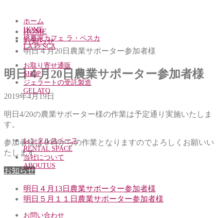
ホーム
HOME
HOME
桃農家カフェ ラ・ペスカ
お知らせ
LA PESCA
明日４月20日農業サポーター参加者様
お取り寄せ通販
明日４月20日農業サポーター参加者様
SHOP
ジェラートの受託製造
GELATO
2019年4月19日
明日4/20の農業サポーター様の作業は予定通り実施いたしま
す。
レンタルスペース
参加者様は９時からの作業となりますのでよろしくお願いい
RENTAL SPACE
たします。
当社について
ABOUTUS
お知らせ
明日４月13日農業サポーター参加者様
明日５月１１日農業サポーター参加者様
お問い合わせ