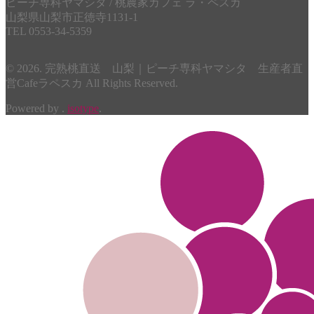
ピーチ専科ヤマシタ / 桃農家カフェ ラ・ペスカ
山梨県山梨市正徳寺1131-1
TEL 0553-34-5359
© 2026. 完熟桃直送 山梨｜ピーチ専科ヤマシタ 生産者直
営Cafeラペスカ All Rights Reserved.
Powered by .
isotype
.