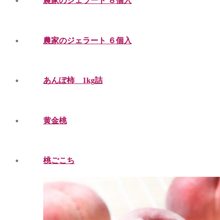
農家のジェラート ８個入
農家のジェラート ６個入
あんぽ柿 1kg詰
黄金桃
桃ごこち