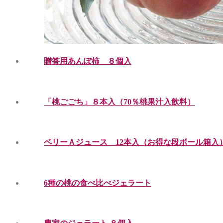
贈答用あんぽ柿 ８個入
「桃ごごち」８本入（70％桃果汁入飲料）
ベリーＡジュース 12本入（お得な段ボール箱入
6種の桃の食べ比べジェラート