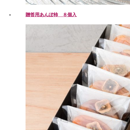
贈答用あんぽ柿 ８個入