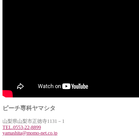
ピーチ専科ヤマシタ
山梨県山梨市正徳寺1131－1
TEL.0553-22-8899
yamashita@momo-net.co.jp