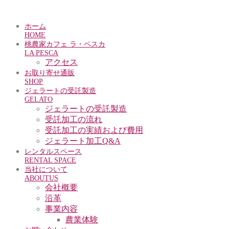
ホーム
HOME
桃農家カフェ ラ・ペスカ
LA PESCA
アクセス
お取り寄せ通販
SHOP
ジェラートの受託製造
GELATO
ジェラートの受託製造
受託加工の流れ
受託加工の実績および費用
ジェラート加工Q&A
レンタルスペース
RENTAL SPACE
当社について
ABOUTUS
会社概要
沿革
事業内容
農業体験