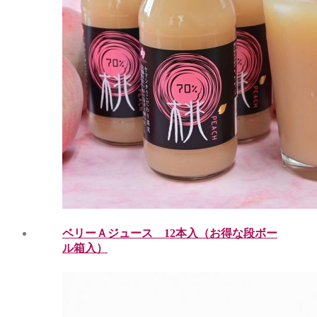
ベリーＡジュース 12本入（お得な段ボー
ル箱入）