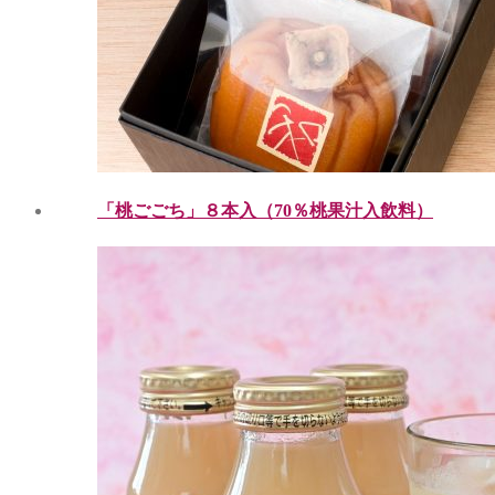
「桃ごごち」８本入（70％桃果汁入飲料）