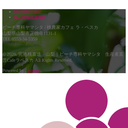
特定商取引表記
個人情報保護指針
ピーチ専科ヤマシタ / 桃農家カフェ ラ・ペスカ
山梨県山梨市正徳寺1131-1
TEL 0553-34-5359
© 2026. 完熟桃直送 山梨｜ピーチ専科ヤマシタ 生産者直
営Cafeラペスカ All Rights Reserved.
Powered by .
isotype
.