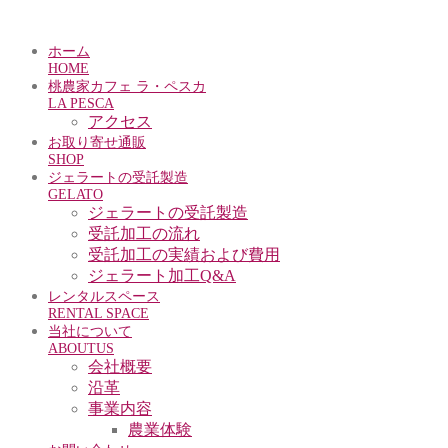
ホーム
HOME
桃農家カフェ ラ・ペスカ
LA PESCA
アクセス
お取り寄せ通販
SHOP
ジェラートの受託製造
GELATO
ジェラートの受託製造
受託加工の流れ
受託加工の実績および費用
ジェラート加工Q&A
レンタルスペース
RENTAL SPACE
当社について
ABOUTUS
会社概要
沿革
事業内容
農業体験