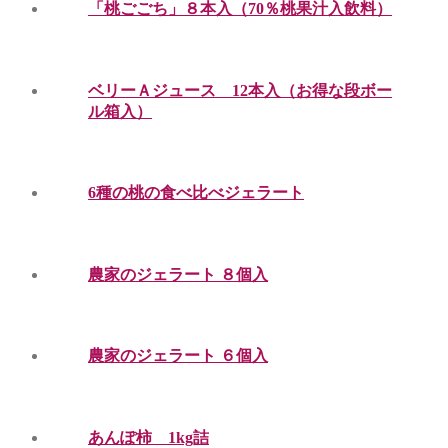
「桃ごごち」８本入（70％桃果汁入飲料）
ベリーＡジュース 12本入（お得な段ボー
ル箱入）
6種の桃の食べ比べジェラート
農家のジェラート ８個入
農家のジェラート ６個入
あんぽ柿 1kg詰