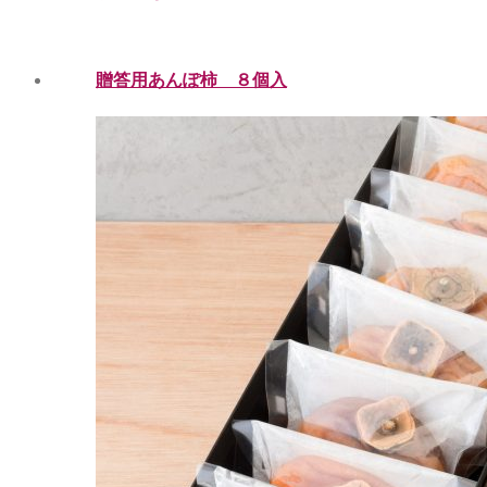
贈答用あんぽ柿 ８個入