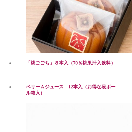
「桃ごごち」８本入（70％桃果汁入飲料）
ベリーＡジュース 12本入（お得な段ボー
ル箱入）