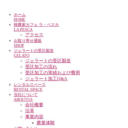
ホーム
HOME
桃農家カフェ ラ・ペスカ
LA PESCA
アクセス
お取り寄せ通販
SHOP
ジェラートの受託製造
GELATO
ジェラートの受託製造
受託加工の流れ
受託加工の実績および費用
ジェラート加工Q&A
レンタルスペース
RENTAL SPACE
当社について
ABOUTUS
会社概要
沿革
事業内容
農業体験