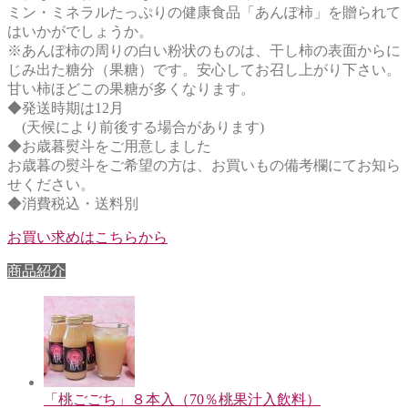
ミン・ミネラルたっぷりの健康食品「あんぽ柿」を贈られて
はいかがでしょうか。
※あんぽ柿の周りの白い粉状のものは、干し柿の表面からに
じみ出た糖分（果糖）です。安心してお召し上がり下さい。
甘い柿ほどこの果糖が多くなります。
◆発送時期は12月
(天候により前後する場合があります)
◆お歳暮熨斗をご用意しました
お歳暮の熨斗をご希望の方は、お買いもの備考欄にてお知ら
せください。
◆消費税込・送料別
お買い求めはこちらから
商品紹介
「桃ごごち」８本入（70％桃果汁入飲料）