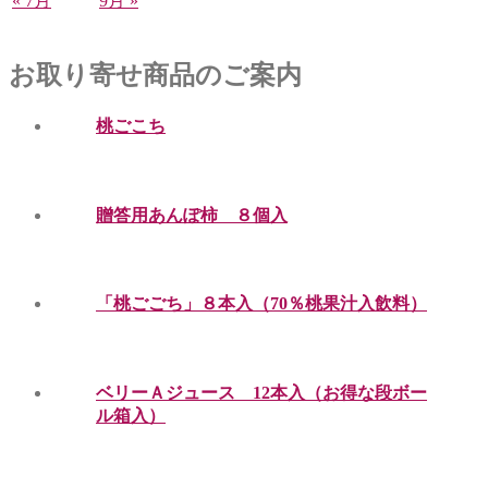
« 7月
9月 »
お取り寄せ商品のご案内
桃ごこち
贈答用あんぽ柿 ８個入
「桃ごごち」８本入（70％桃果汁入飲料）
ベリーＡジュース 12本入（お得な段ボー
ル箱入）