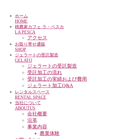
ホーム
HOME
桃農家カフェ ラ・ペスカ
LA PESCA
アクセス
お取り寄せ通販
SHOP
ジェラートの受託製造
GELATO
ジェラートの受託製造
受託加工の流れ
受託加工の実績および費用
ジェラート加工Q&A
レンタルスペース
RENTAL SPACE
当社について
ABOUTUS
会社概要
沿革
事業内容
農業体験