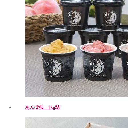
あんぽ柿 1kg詰