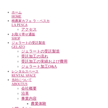
ホーム
HOME
桃農家カフェ ラ・ペスカ
LA PESCA
アクセス
お取り寄せ通販
SHOP
ジェラートの受託製造
GELATO
ジェラートの受託製造
受託加工の流れ
受託加工の実績および費用
ジェラート加工Q&A
レンタルスペース
RENTAL SPACE
当社について
ABOUTUS
会社概要
沿革
事業内容
農業体験