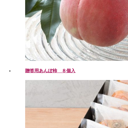
贈答用あんぽ柿 ８個入