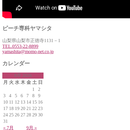
ピーチ専科ヤマシタ
山梨県山梨市正徳寺1131－1
TEL.0553-22-8899
yamashita@momo-net.co.jp
カレンダー
8月 2026
月
火
水
木
金
土
日
1
2
3
4
5
6
7
8
9
10
11
12
13
14
15
16
17
18
19
20
21
22
23
24
25
26
27
28
29
30
31
« 7月
9月 »