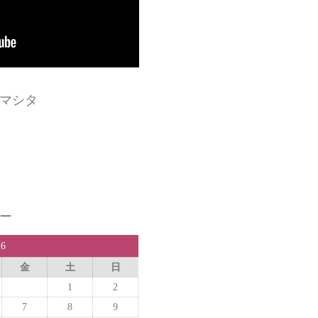
マシタ
ー
26
金
土
日
1
2
7
8
9