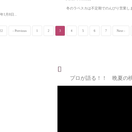
冬のラペスカは不定期でのんびり営業します
1月8日...
 22
‹ Previous
1
2
3
4
5
6
7
Next ›
プロが語る！！ 晩夏の桃