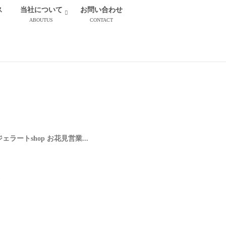
ス
当社について
お問い合わせ
ABOUTUS
CONTACT
お知らせ（ラペスカ）
カジェラートshop お花見営業...
.