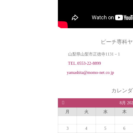
ピーチ専科ヤ
山梨県山梨市正徳寺1131－1
TEL.0553-22-8899
yamashita@momo-net.co.jp
カレンダ
8月 20
月
火
水
木
3
4
5
6