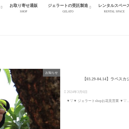
お取り寄せ通販
ジェラートの受託製造
レンタルスペー
SHOP
GELATO
RENTAL SPACE
お知らせ
【03.29-04.14】ラペス
2024年3月6日
▼▽▼ ジェラートshopお花見営業 ▼▽..