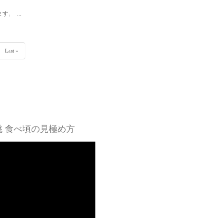
。 ...
Last »
 食べ頃の見極め方