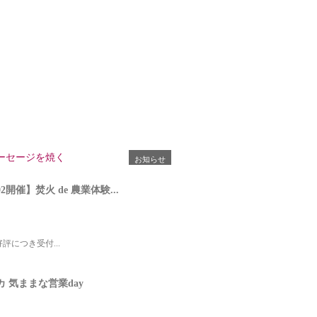
お知らせ
02開催】焚火 de 農業体験...
ご好評につき受付...
お知らせ（ラペスカ）
カ 気ままな営業day