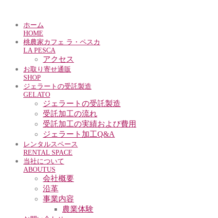
ホーム
HOME
桃農家カフェ ラ・ペスカ
LA PESCA
アクセス
お取り寄せ通販
SHOP
ジェラートの受託製造
GELATO
ジェラートの受託製造
受託加工の流れ
受託加工の実績および費用
ジェラート加工Q&A
レンタルスペース
RENTAL SPACE
当社について
ABOUTUS
会社概要
沿革
事業内容
農業体験