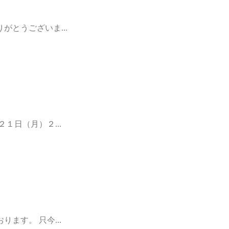
とうございま...
１日（月）２...
ます。 只今...