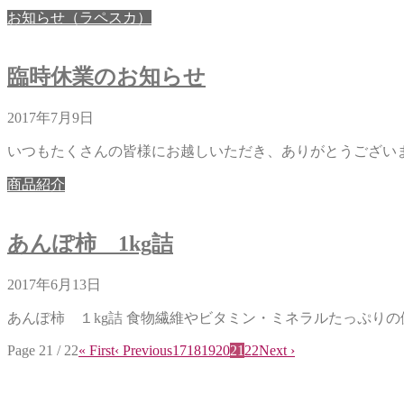
お知らせ（ラペスカ）
臨時休業のお知らせ
2017年7月9日
いつもたくさんの皆様にお越しいただき、ありがとうございます
商品紹介
あんぽ柿 1kg詰
2017年6月13日
あんぽ柿 １kg詰 食物繊維やビタミン・ミネラルたっぷりの健
Page 21 / 22
« First
‹ Previous
17
18
19
20
21
22
Next ›