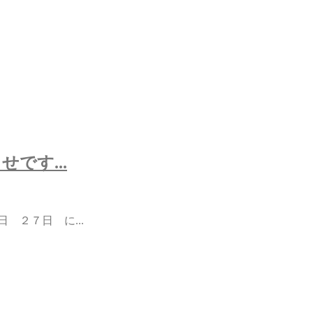
です...
 ２７日 に...