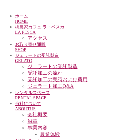
ホーム
HOME
桃農家カフェ ラ・ペスカ
LA PESCA
アクセス
お取り寄せ通販
SHOP
ジェラートの受託製造
GELATO
ジェラートの受託製造
受託加工の流れ
受託加工の実績および費用
ジェラート加工Q&A
レンタルスペース
RENTAL SPACE
当社について
ABOUTUS
会社概要
沿革
事業内容
農業体験