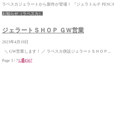
ラペスカジェラートから新作が登場！ 『ジェラトルテ PESCA PE
お知らせ（ラペスカ）
ジェラートＳＨＯＰ ＧＷ営業
2023年4月19日
＼ GW営業します！ ／ ラペスカ併設ジェラートＳＨＯＰ...
Page 3 / 7
1
2
3
4
5
6
7