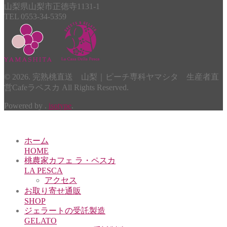
山梨県山梨市正徳寺1131-1
TEL 0553-34-5359
© 2026. 完熟桃直送 山梨｜ピーチ専科ヤマシタ 生産者直
営Cafeラペスカ All Rights Reserved.
Powered by .
isotype
.
ホーム
HOME
桃農家カフェ ラ・ペスカ
LA PESCA
アクセス
お取り寄せ通販
SHOP
ジェラートの受託製造
GELATO