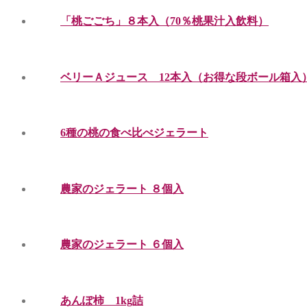
「桃ごごち」８本入（70％桃果汁入飲料）
ベリーＡジュース 12本入（お得な段ボール箱入
6種の桃の食べ比べジェラート
農家のジェラート ８個入
農家のジェラート ６個入
あんぽ柿 1kg詰