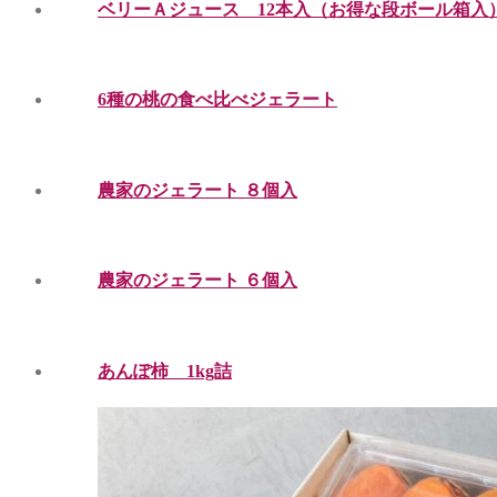
ベリーＡジュース 12本入（お得な段ボール箱入
6種の桃の食べ比べジェラート
農家のジェラート ８個入
農家のジェラート ６個入
あんぽ柿 1kg詰