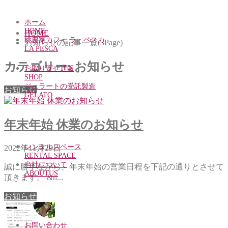
ホーム
HOME
HOME
桃農家カフェ ラ・ペスカ
お知らせの記事一覧(3Page)
LA PESCA
カテゴリー:
お知らせ
お取り寄せ通販
SHOP
ジェラートの受託製造
お知らせ
GELATO
年末年始 休業のお知らせ
レンタルスペース
2022年11月29日
RENTAL SPACE
当社について
誠に勝手ながら、年末年始の営業日程を下記の通りとさせて
ABOUTUS
頂きます。 &n...
お知らせ
お問い合わせ