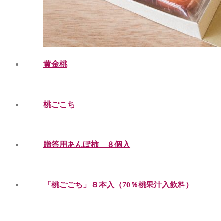
黄金桃
桃ごこち
贈答用あんぽ柿 ８個入
「桃ごごち」８本入（70％桃果汁入飲料）