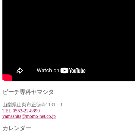
ピーチ専科ヤマシタ
山梨県山梨市正徳寺1131－1
TEL.0553-22-8899
yamashita@momo-net.co.jp
カレンダー