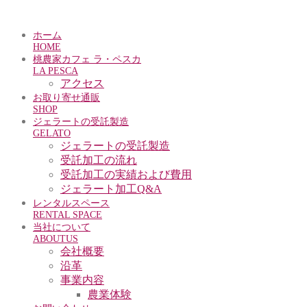
1
2
3
ホーム
HOME
4
桃農家カフェ ラ・ペスカ
5
LA PESCA
6
アクセス
Previous
お取り寄せ通販
Next
SHOP
ジェラートの受託製造
GELATO
ジェラートの受託製造
受託加工の流れ
受託加工の実績および費用
ジェラート加工Q&A
レンタルスペース
RENTAL SPACE
当社について
ABOUTUS
会社概要
沿革
事業内容
農業体験