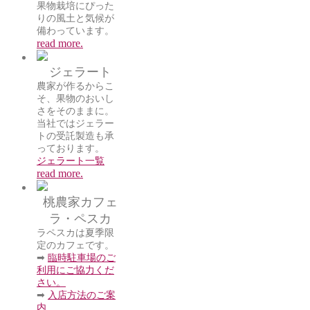
果物栽培にぴった
りの風土と気候が
備わっています。
read more.
ジェラート
農家が作るからこ
そ、果物のおいし
さをそのままに。
当社ではジェラー
トの受託製造も承
っております。
ジェラート一覧
read more.
桃農家カフェ
ラ・ペスカ
ラペスカは夏季限
定のカフェです。
➡
臨時駐車場のご
利用にご協力くだ
さい。
➡
入店方法のご案