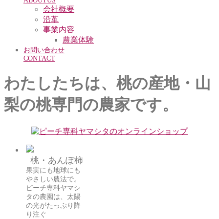
ABOUTUS
会社概要
沿革
事業内容
農業体験
お問い合わせ
CONTACT
わたしたちは、桃の産地・山
梨の桃専門の農家です。
桃・あんぽ柿
果実にも地球にも
やさしい農法で。
ピーチ専科ヤマシ
タの農園は、太陽
の光がたっぷり降
り注ぐ