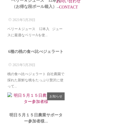
ベリーＡジュース 12本入
お問い合わせ
（お得な段ボール箱入）...
CONTACT
2021年5月29日
ベリーＡジュース 12本入 ジュー
スに最適なベリーAを使...
商品紹介
6種の桃の食べ比べジェラート
2021年5月29日
桃の食べ比べジェラート 自社農園で
採れた新鮮な桃をたっぷり贅沢に使
って...
お知らせ
明日５月１５日農業サポータ
ー参加者様...