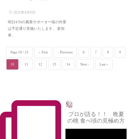
2021年4月9日
明日4/10の農業サポーター様の作業
は予定通り実施いたします。 参加
者...
Page 10 / 22
« First
‹ Previous
6
7
8
9
10
11
12
13
14
Next ›
Last »
プロが語る！！ 晩夏
の桃 食べ頃の見極め方