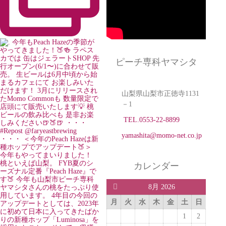
ピーチ専科ヤマシタ
山梨県山梨市正徳寺1131
－1
TEL.0553-22-8899
yamashita@momo-net.co.jp
カレンダー
8月 2026
月
火
水
木
金
土
日
1
2