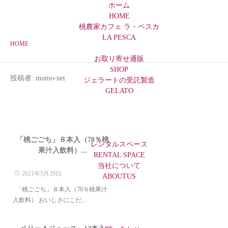
ホーム
HOME
桃農家カフェ ラ・ペスカ
LA PESCA
HOME
お取り寄せ通販
SHOP
投稿者:
momo-net
ジェラートの受託製造
GELATO
商品紹介
「桃ごごち」８本入（70％桃
レンタルスペース
果汁入飲料）...
RENTAL SPACE
当社について
2021年5月29日
ABOUTUS
「桃ごごち」８本入（70％桃果汁
入飲料） おいしさにこだ...
商品紹介