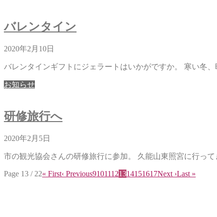
バレンタイン
2020年2月10日
バレンタインギフトにジェラートはいかがですか。 寒い冬、暖
お知らせ
研修旅行へ
2020年2月5日
市の観光協会さんの研修旅行に参加。 久能山東照宮に行ってきま
Page 13 / 22
« First
‹ Previous
9
10
11
12
13
14
15
16
17
Next ›
Last »