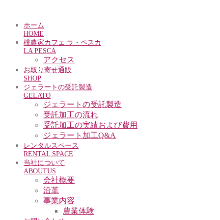
ホーム
HOME
桃農家カフェ ラ・ペスカ
LA PESCA
アクセス
お取り寄せ通販
SHOP
ジェラートの受託製造
GELATO
ジェラートの受託製造
受託加工の流れ
受託加工の実績および費用
ジェラート加工Q&A
レンタルスペース
RENTAL SPACE
当社について
ABOUTUS
会社概要
沿革
事業内容
農業体験