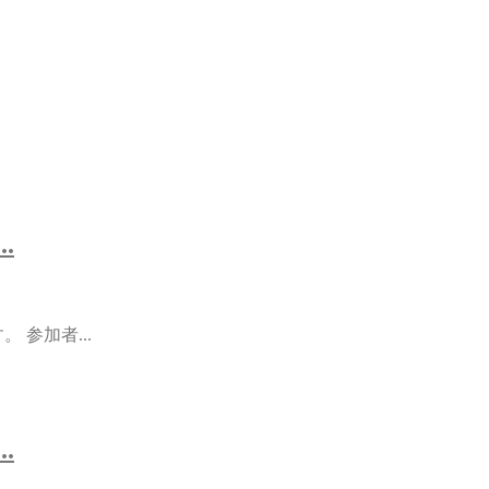
.
 参加者...
.