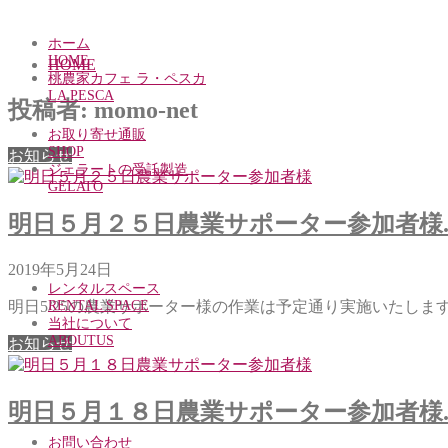
ホーム
HOME
HOME
桃農家カフェ ラ・ペスカ
LA PESCA
投稿者:
momo-net
お取り寄せ通販
SHOP
お知らせ
ジェラートの受託製造
GELATO
明日５月２５日農業サポーター参加者様..
2019年5月24日
レンタルスペース
明日5/25の農業サポーター様の作業は予定通り実施いたします。
RENTAL SPACE
当社について
ABOUTUS
お知らせ
明日５月１８日農業サポーター参加者様..
お問い合わせ