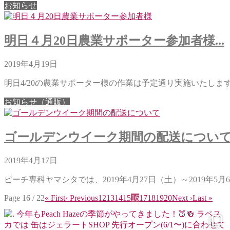
お知らせ
明日４月20日農業サポーター参加者様...
2019年4月19日
明日4/20の農業サポーター様の作業は予定通り実施いたします。
お知らせ（通販）
ゴールデンウイーク期間の配送について..
2019年4月17日
ピーチ専科ヤマシタでは、2019年4月27日（土）～2019年5月6日
Page 16 / 22
« First
‹ Previous
12
13
14
15
16
17
18
19
20
Next ›
Last »