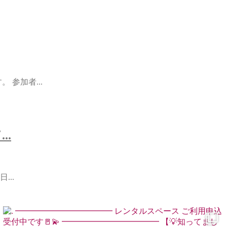
 参加者...
.
...